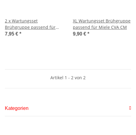
2 x Wartungsset
XL Wartungsset Brühgruppe
Brühgruppe passend für
passend für Miele CVA CM
Miele CVA CM
7,95 €
*
9,90 €
*
Artikel 1 - 2 von 2
Kategorien