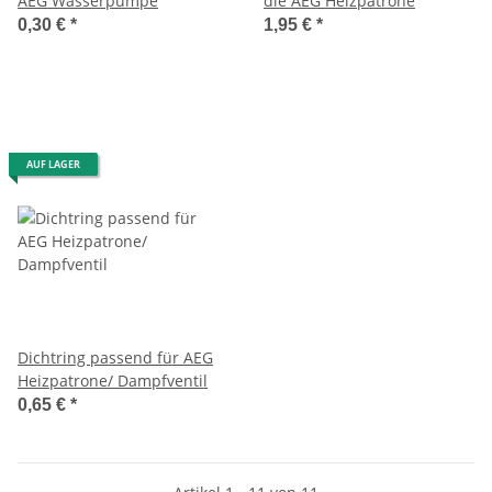
AEG Wasserpumpe
die AEG Heizpatrone
0,30 €
*
1,95 €
*
AUF LAGER
Dichtring passend für AEG
Heizpatrone/ Dampfventil
0,65 €
*