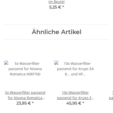
im Beutel
5,25 €
*
Ähnliche Artikel
5x Wasserfilter passend
10x Wasserfilter
für Nivona Romatica
passend für Krups EA
pa
NIRF700
8... und XP schraubbar
R
23,95 €
*
45,95 €
*