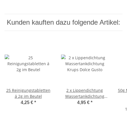
Kunden kauften dazu folgende Artikel:
25 Reinigungstabletten
2 x Lippendichtung
50g 
á 2g im Beutel
Wassertankdichtung
Krups Dolce Gusto
4,25 €
*
4,95 €
*
1