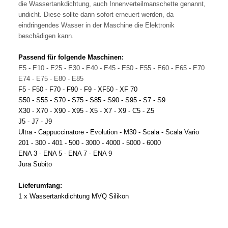
die Wassertankdichtung, auch Innenverteilmanschette genannt,
undicht. Diese sollte dann sofort erneuert werden, da
eindringendes Wasser in der Maschine die Elektronik
beschädigen kann.
Passend für folgende Maschinen:
E5 - E10 - E25 - E30 - E40 - E45 - E50 - E55 - E60 - E65 - E70
E74 - E75 - E80 - E85
F5 - F50 - F70 - F90 - F9 - XF50 - XF 70
S50 - S55 - S70 - S75 - S85 - S90 - S95 - S7 - S9
X30 - X70 - X90 - X95 - X5 - X7 - X9 - C5 - Z5
J5 - J7 - J9
Ultra - Cappuccinatore - Evolution - M30 - Scala - Scala Vario
201 - 300 - 401 - 500 - 3000 - 4000 - 5000 - 6000
ENA 3 - ENA 5 - ENA 7 - ENA 9
Jura Subito
Lieferumfang:
1 x Wassertankdichtung MVQ Silikon