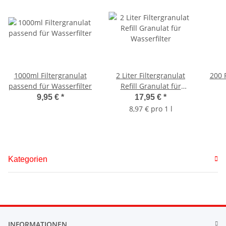
1000ml Filtergranulat
2 Liter Filtergranulat
200 
passend für Wasserfilter
Refill Granulat für
Wasserfilter
9,95 €
*
17,95 €
*
8,97 € pro 1 l
Kategorien
INFORMATIONEN