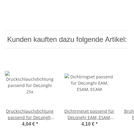
Kunden kauften dazu folgende Artikel:
Druckschlauchdichtung
Dichtringset passend für
Brüh
passend für DeLonghi
DeLonghi EAM, ESAM,
f
25x
ECAM
4,04 €
*
4,10 €
*