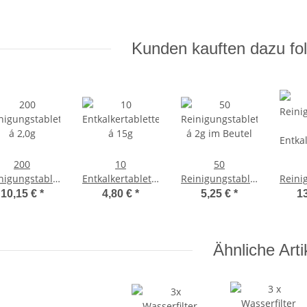
Kunden kauften dazu fol
200
10
50
nigungstabletten
Entkalkertabletten
Reinigungstabletten
Reini
á 2,0g
á 15g
á 2g im Beutel
10,15 €
*
4,80 €
*
5,25 €
*
1
Entka
Ähnliche Arti