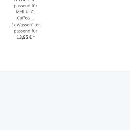
3x Wasserfilter
passend für
Melitta CI,
13,95 €
*
Caffeo, Lattea
und Solo