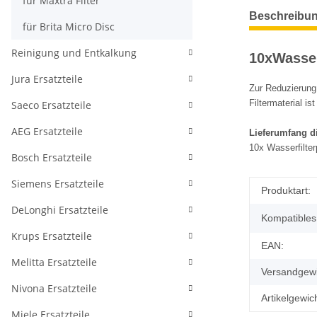
für Maxtra Filter
Beschreibu
für Brita Micro Disc
Reinigung und Entkalkung
10xWasser
Jura Ersatzteile
Zur Reduzierung
Filtermaterial i
Saeco Ersatzteile
AEG Ersatzteile
Lieferumfang d
10x Wasserfilter
Bosch Ersatzteile
Siemens Ersatzteile
Produktart:
DeLonghi Ersatzteile
Kompatibles
Krups Ersatzteile
EAN:
Melitta Ersatzteile
Versandgewi
Nivona Ersatzteile
Artikelgewich
Miele Ersatzteile