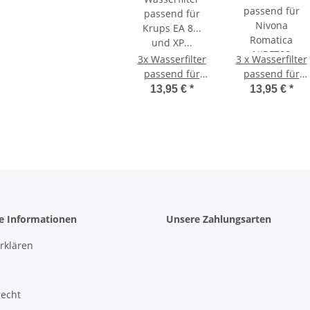
3x Wasserfilter
3 x Wasserfilter
passend für
passend für
Krups EA 8...
Nivona
13,95 €
*
13,95 €
*
und XP
Romatica
schraubbar
NIRF700
he Informationen
Unsere Zahlungsarten
rklären
recht