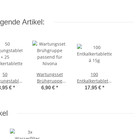
gende Artikel:
50
Wartungsset
100
gungstabletten
Brühgruppe
Entkalkertabletten
+ 25
passend für
á 15g
3,95 €
*
6,90 €
*
17,95 €
*
lkertabletten
Nivona
kel