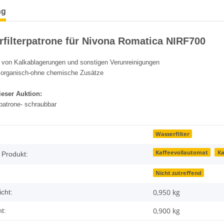
ng
filterpatrone für Nivona Romatica NIRF700
 von Kalkablagerungen und sonstigen Verunreinigungen
st organisch-ohne chemische Zusätze
ieser Auktion:
patrone- schraubbar
Wasserfilter
Kaffeevollautomat
Ka
 Produkt:
Nicht zutreffend
0,950 kg
cht:
0,900
kg
t: