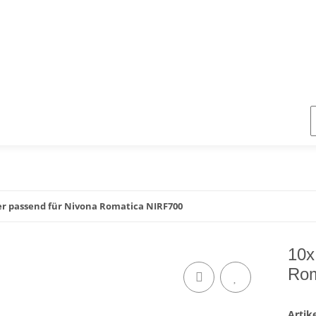
er passend für Nivona Romatica NIRF700
10x
Rom
Arti