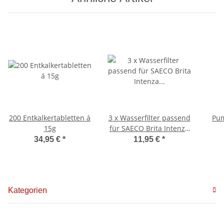
200 Entkalkertabletten á
3 x Wasserfilter passend
Pum
15g
für SAECO Brita Intenza
+Aqua Prima
34,95 €
*
11,95 €
*
Kategorien