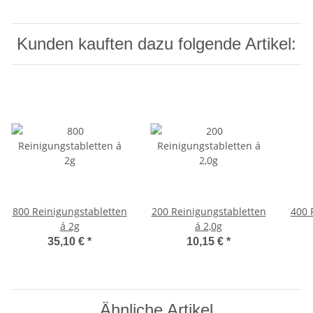
Kunden kauften dazu folgende Artikel:
800 Reinigungstabletten
200 Reinigungstabletten
400 
á 2g
á 2,0g
35,10 €
*
10,15 €
*
Ähnliche Artikel